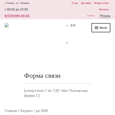
г. Рязань, ул. Чапаева
О нас
Доставка
Вопрос-ответ
с 08:00 до 20:00
Контакты
8(920)999-00-86
Рязань
0 ₽
Меню
Каталог
Клубничный букет
Клубника в шоколаде
Клубника в шляпной коробке
Форма связи
Наборы из клубники в шоколаде
[contact-form-7 id="135" title="Контактная
Букеты из конфет и сладостей
форма 1"]
Клубника с цветами
Главная
/
Бюджет
/
до 2000
Шары и игрушки