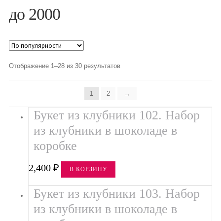
до 2000
Повод
14 февраля
8 марта
Отображение 1–28 из 30 результатов
День воспитателя
1
2
→
День матери
Букет из клубники 102. Набор
День рождения
из клубники в шоколаде в
День учителя
коробке
Новый год
2,400
₽
В КОРЗИНУ
Свадьба
Букет из клубники 103. Набор
Форма
из клубники в шоколаде в