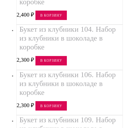
коробке
в Букете
2,400
₽
в Корзине
В КОРЗИНУ
в Наборе
Букет из клубники 104. Набор
из клубники в шоколаде в
в Шкатулке
коробке
в шляпной Коробке
2,300
₽
В КОРЗИНУ
Бюджет
Букет из клубники 106. Набор
до 2000
из клубники в шоколаде в
от 2000 до 5000
коробке
от 5000
2,300
₽
В КОРЗИНУ
Размер
Букет из клубники 109. Набор
Большие букеты